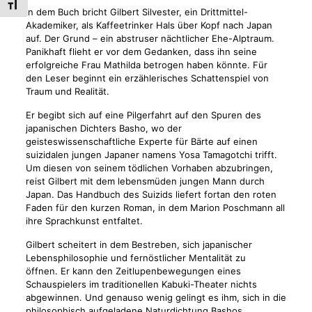
Schrift vergrößern
In dem Buch bricht Gilbert Silvester, ein Drittmittel-
Akademiker, als Kaffeetrinker Hals über Kopf nach Japan
auf. Der Grund – ein abstruser nächtlicher Ehe-Alptraum.
Panikhaft flieht er vor dem Gedanken, dass ihn seine
erfolgreiche Frau Mathilda betrogen haben könnte. Für
den Leser beginnt ein erzählerisches Schattenspiel von
Traum und Realität.
Er begibt sich auf eine Pilgerfahrt auf den Spuren des
japanischen Dichters Basho, wo der
geisteswissenschaftliche Experte für Bärte auf einen
suizidalen jungen Japaner namens Yosa Tamagotchi trifft.
Um diesen von seinem tödlichen Vorhaben abzubringen,
reist Gilbert mit dem lebensmüden jungen Mann durch
Japan. Das Handbuch des Suizids liefert fortan den roten
Faden für den kurzen Roman, in dem Marion Poschmann all
ihre Sprachkunst entfaltet.
Gilbert scheitert in dem Bestreben, sich japanischer
Lebensphilosophie und fernöstlicher Mentalität zu
öffnen. Er kann den Zeitlupenbewegungen eines
Schauspielers im traditionellen Kabuki-Theater nichts
abgewinnen. Und genauso wenig gelingt es ihm, sich in die
philosophisch aufgeladene Naturdichtung Bashos