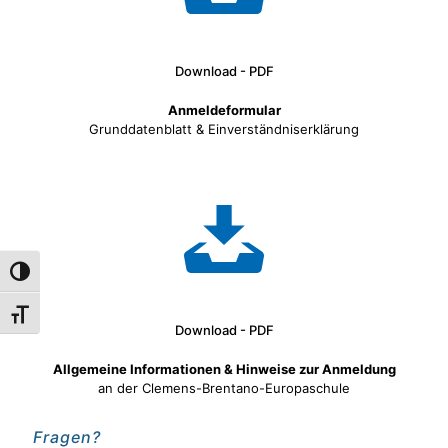
Download - PDF
Anmeldeformular
Grunddatenblatt & Einverständniserklärung
Umschalten auf hohe Kontraste
Schrift vergrößern
Download - PDF
Allgemeine Informationen & Hinweise zur Anmeldung
an der Clemens-Brentano-Europaschule
Fragen?