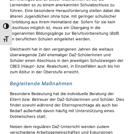
Lernenden so zu einem anerkannten Schulabschluss zu
führen. Eine besondere Herausforderung stellen dabei die
älteren Jugendlichen ohne bzw. mit geringer schulischer
Vorbildung aus ihrem Heimatland dar. Sofern für sie kein
Umschalten auf hohe Kontraste
Abschluss möglich ist, muss ein Übergang in die
sogenannten Bildungsgänge zur Berufsvorbereitung (
BzB
)
an beruflichen Schulen eingeleitet werden.
Schrift vergrößern
Gleichwohl hat in den vergangenen Jahren die weitaus
überwiegende Zahl ehemaliger DaZ-Schülerinnen und
Schüler einen Abschluss in den jeweiligen Schulzweigen der
CBES (
Haupt- bzw. Realschule
), in Einzelfällen auch bis hin
zum Abitur in der Oberstufe erreicht.
Begleitende Maßnahmen
Besondere Bedeutung hat die
individuelle Beratung der
Eltern bzw. Betreuer
der DaZ-Schülerinnen und Schüler. Dies
findet sowohl während der Elternsprechtage als auch bei
Bedarf außerhalb davon häufig mit Unterstützung eines
Dolmetschers statt.
Neben dem regulären DaZ-Unterricht werden zudem
verschiedene Arbeitsgemeinschaften und Exkursionen