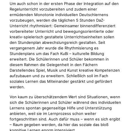
Um auch schon in der ersten Phase der Integration auf den
Regelunterricht vorzubereiten und zudem einer
ermüdenden Monotonie individuellen Deutschlernens
vorzubeugen, werden die täglichen 5 Stunden DaZ-
Unterricht rhythmisiert: Gemeinsamer binnendifferenziert
vorbereiteter Unterricht und bewegungsorientierte oder
kreativ-spielerisch gestaltete Unterrichtseinheiten sollen
den Stundenplan abwechslungsreich gestalten. Seit
vergangenem Jahr wurde die Rhythmisierung es
Stundenplans um das Fach KuBi – kulturelle Bildung
erweitert. Die Schülerinnen und Schüler bekommen in
diesem Rahmen die Gelegenheit in den Fächern
Darstellendes Spiel, Musik und Kunst kreative Kompetenzen
aufzubauen und zu erweitern. Schließlich soll im Fach
soziales Lernen das Miteinander gestärkt und gefördert
werden.
Von kaum zu überschätzendem Wert sind Situationen, wenn
sich die Schülerinnen und Schüler während des individuellen
Lernens spontan gegenseitige Hilfe und Unterstützung
anbieten, weil sie im Lernprozess schon weiter
fortgeschritten sind. Auch dafür muss – wenn es sich ergibt
– Raum gegeben werden, da hier das soziale das bloß
kognitive Lernen enorm intensiviert.