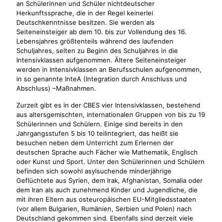
an Schülerinnen und Schüler nichtdeutscher
Herkunftssprache, die in der Regel keinerlei
Deutschkenntnisse besitzen. Sie werden als
Seiteneinsteiger ab dem 10. bis zur Vollendung des 16.
Lebensjahres größtenteils während des laufenden
Schuljahres, selten zu Beginn des Schuljahres in die
Intensivklassen aufgenommen. Ältere Seiteneinsteiger
werden in Intensivklassen an Berufsschulen aufgenommen,
in so genannte InteA (Integration durch Anschluss und
Abschluss) –Maßnahmen.
Zurzeit gibt es in der CBES vier Intensivklassen, bestehend
aus altersgemischten, internationalen Gruppen von bis zu 19
Schülerinnen und Schülern. Einige sind bereits in den
Jahrgangsstufen 5 bis 10 teilintegriert, das heißt sie
besuchen neben dem Unterricht zum Erlernen der
deutschen Sprache auch Fächer wie Mathematik, Englisch
oder Kunst und Sport. Unter den Schülerinnen und Schülern
befinden sich sowohl asylsuchende minderjährige
Geflüchtete aus Syrien, dem Irak, Afghanistan, Somalia oder
dem Iran als auch zunehmend Kinder und Jugendliche, die
mit ihren Eltern aus osteuropäischen EU-Mitgliedsstaaten
(vor allem Bulgarien, Rumänien, Serbien und Polen) nach
Deutschland gekommen sind. Ebenfalls sind derzeit viele