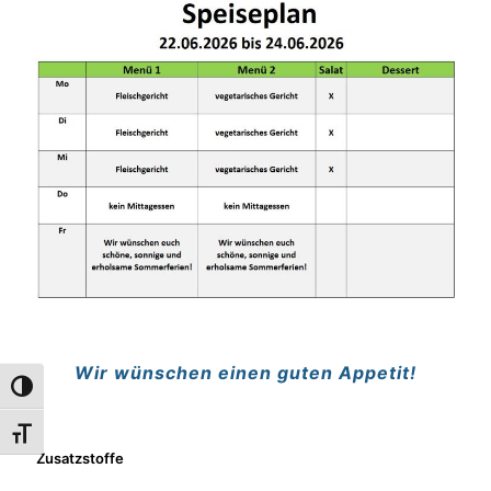
Wir wünschen einen guten Appetit!
Umschalten auf hohe Kontraste
Schrift vergrößern
Zusatzstoffe