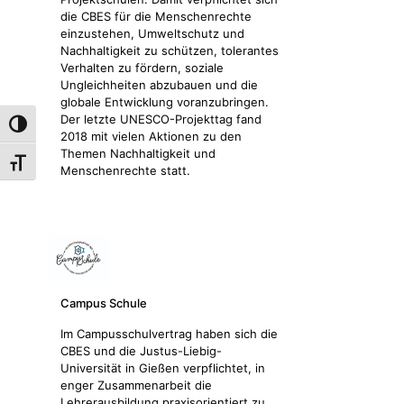
die CBES für die Menschenrechte
einzustehen, Umweltschutz und
Nachhaltigkeit zu schützen, tolerantes
Verhalten zu fördern, soziale
Ungleichheiten abzubauen und die
globale Entwicklung voranzubringen.
Der letzte UNESCO-Projekttag fand
Umschalten auf hohe Kontraste
2018 mit vielen Aktionen zu den
Themen Nachhaltigkeit und
Schrift vergrößern
Menschenrechte statt.
Campus Schule
Im Campusschulvertrag haben sich die
CBES und die Justus-Liebig-
Universität in Gießen verpflichtet, in
enger Zusammenarbeit die
Lehrerausbildung praxisorientiert zu