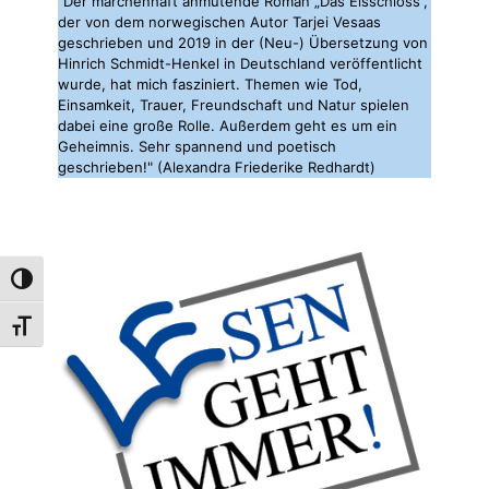
"Der märchenhaft anmutende Roman „Das Eisschloss“,
der von dem norwegischen Autor Tarjei Vesaas
geschrieben und 2019 in der (Neu-) Übersetzung von
Hinrich Schmidt-Henkel in Deutschland veröffentlicht
wurde, hat mich fasziniert. Themen wie Tod,
Einsamkeit, Trauer, Freundschaft und Natur spielen
dabei eine große Rolle. Außerdem geht es um ein
Geheimnis. Sehr spannend und poetisch
geschrieben!" (Alexandra Friederike Redhardt)
Umschalten auf hohe Kontraste
Schrift vergrößern