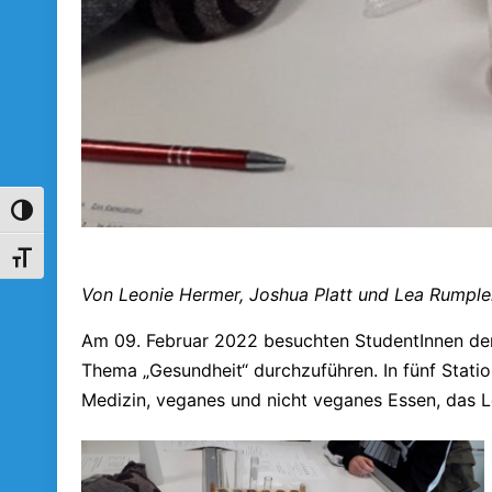
Umschalten auf hohe Kontraste
Schrift vergrößern
Von Leonie Hermer, Joshua Platt und Lea Rumple
Am 09. Februar 2022 besuchten StudentInnen der
Thema „Gesundheit“ durchzuführen. In fünf Statio
Medizin, veganes und nicht veganes Essen, das 