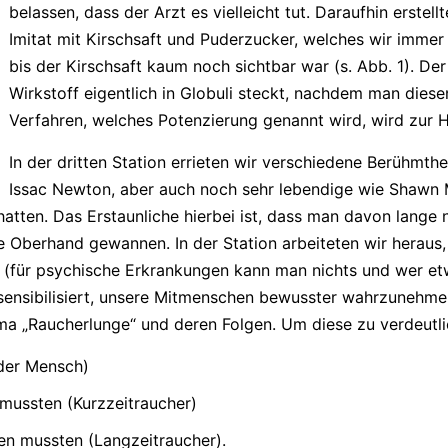
belassen, dass der Arzt es vielleicht tut. Daraufhin erstell
Imitat mit Kirschsaft und Puderzucker, welches wir immer 
bis der Kirschsaft kaum noch sichtbar war (s. Abb. 1). Der
Wirkstoff eigentlich in Globuli steckt, nachdem man dies
Verfahren, welches Potenzierung genannt wird, wird zur 
In der dritten Station errieten wir verschiedene Berühmth
Issac Newton, aber auch noch sehr lebendige wie Shawn Me
hatten. Das Erstaunliche hierbei ist, dass man davon lange
e Oberhand gewannen. In der Station arbeiteten wir herau
t (für psychische Erkrankungen kann man nichts und wer et
ensibilisiert, unsere Mitmenschen bewusster wahrzunehmen
ema „Raucherlunge“ und deren Folgen. Um diese zu verdeutli
der Mensch)
mussten (Kurzzeitraucher)
en mussten (Langzeitraucher).