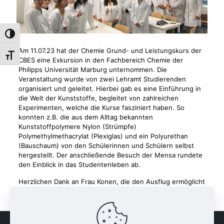
Umschalten auf hohe Kontraste
Am 11.07.23 hat der Chemie Grund- und Leistungskurs der
Schrift vergrößern
CBES eine Exkursion in den Fachbereich Chemie der
Philipps Universität Marburg unternommen. Die
Veranstaltung wurde von zwei Lehramt Studierenden
organisiert und geleitet. Hierbei gab es eine Einführung in
die Welt der Kunststoffe, begleitet von zahlreichen
Experimenten, welche die Kurse fasziniert haben. So
konnten z.B. die aus dem Alltag bekannten
Kunststoffpolymere Nylon (Strümpfe)
Polymethylmethacrylat (Plexiglas) und ein Polyurethan
(Bauschaum) von den Schülerinnen und Schülern selbst
hergestellt. Der anschließende Besuch der Mensa rundete
den Einblick in das Studentenleben ab.
Herzlichen Dank an Frau Konen, die den Ausflug ermöglicht
und mit begleitet hat.