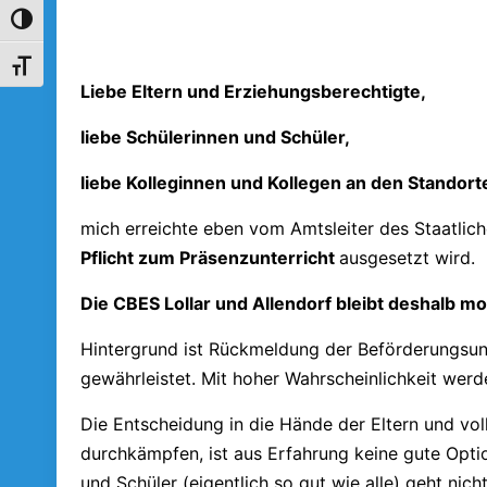
Umschalten auf hohe Kontraste
Schrift vergrößern
Liebe Eltern und Erziehungsberechtigte,
liebe Schülerinnen und Schüler,
liebe Kolleginnen und Kollegen an den Standorte
mich erreichte eben vom Amtsleiter des Staatlic
Pflicht zum Präsenzunterricht
ausgesetzt wird.
Die CBES Lollar und Allendorf bleibt deshalb m
Hintergrund ist Rückmeldung der Beförderungs
gewährleistet. Mit hoher Wahrscheinlichkeit wer
Die Entscheidung in die Hände der Eltern und vol
durchkämpfen, ist aus Erfahrung keine gute Opti
und Schüler (eigentlich so gut wie alle) geht nic