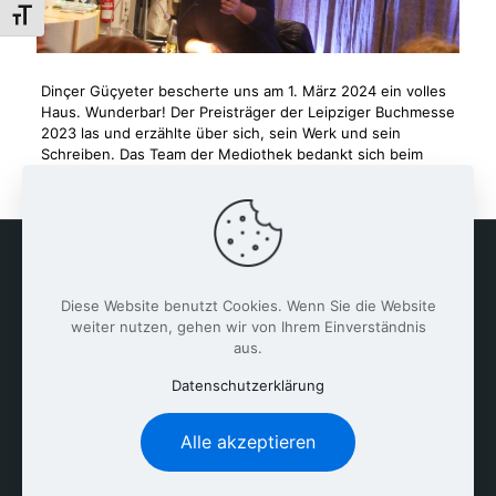
Schrift vergrößern
Dinçer Güçyeter bescherte uns am 1. März 2024 ein volles
Haus. Wunderbar! Der Preisträger der Leipziger Buchmesse
2023 las und erzählte über sich, sein Werk und sein
Schreiben. Das Team der Mediothek bedankt sich beim
Staatlichen Schulamt für die gelungene Kooperation.
Diese Website benutzt Cookies. Wenn Sie die Website
weiter nutzen, gehen wir von Ihrem Einverständnis
aus.
Datenschutzerklärung
Alle akzeptieren
Clemens-Brentano-Europaschule