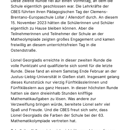
Diese zweite Runde fiel auf einen Vormittag, an dem die
Schule eigentlich geschlossen war. Die Lehrkräfte der
CBES führten ihren Pädagogischen Tag der Clemens-
Brentano-Europaschule Lollar / Allendorf durch. An diesem
15. November 2023 hätten die Schülerinnen und Schüler
eigentlich zu Hause bleiben können. Aber die
Teilnehmerinnen und Teilnehmer der Schule an der
Matheolympiade zeigten großes Engagement und kamen
freiwillig an diesem unterrichtsfreien Tag in die
Ostendstraße.
Lionel Georgiadis erreichte in dieser zweiten Runde die
volle Punktzahl und qualifizierte sich somit für die letzte
Runde. Diese fand an einem Samstag Ende Februar an der
Justus-Liebig-Universität in Gießen statt. Insgesamt gelang
dieses Kunststück nur vierzig Fünftklässlerinnen und
Fünftklässlern aus ganz Hessen. In dieser höchsten Runde
hatten sie dann dreieinhalb Stunden knifflige
Mathematikaufgaben zu lösen. Was andere zur
Verzweiflung bringen würde, bereitete Lionel sehr viel
Spaß und Freude. Und die CBES freut sich sehr, dass
Lionel Georgiadis die Farben der Schule bei der 63.
Mathematikolympiade vertreten hat.