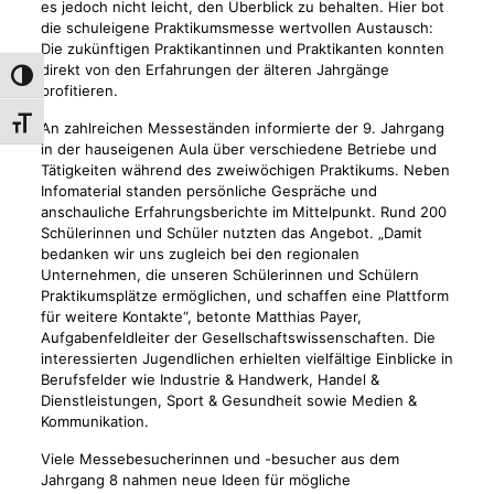
es jedoch nicht leicht, den Überblick zu behalten. Hier bot
die schuleigene Praktikumsmesse wertvollen Austausch:
Die zukünftigen Praktikantinnen und Praktikanten konnten
direkt von den Erfahrungen der älteren Jahrgänge
Umschalten auf hohe Kontraste
profitieren.
Schrift vergrößern
An zahlreichen Messeständen informierte der 9. Jahrgang
in der hauseigenen Aula über verschiedene Betriebe und
Tätigkeiten während des zweiwöchigen Praktikums. Neben
Infomaterial standen persönliche Gespräche und
anschauliche Erfahrungsberichte im Mittelpunkt. Rund 200
Schülerinnen und Schüler nutzten das Angebot. „Damit
bedanken wir uns zugleich bei den regionalen
Unternehmen, die unseren Schülerinnen und Schülern
Praktikumsplätze ermöglichen, und schaffen eine Plattform
für weitere Kontakte“, betonte Matthias Payer,
Aufgabenfeldleiter der Gesellschaftswissenschaften. Die
interessierten Jugendlichen erhielten vielfältige Einblicke in
Berufsfelder wie Industrie & Handwerk, Handel &
Dienstleistungen, Sport & Gesundheit sowie Medien &
Kommunikation.
Viele Messebesucherinnen und -besucher aus dem
Jahrgang 8 nahmen neue Ideen für mögliche