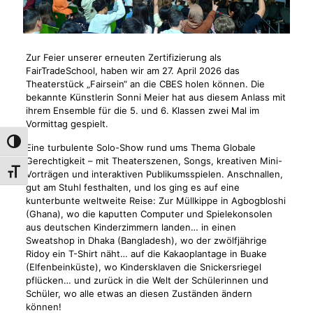
Zur Feier unserer erneuten Zertifizierung als
FairTradeSchool, haben wir am 27. April 2026 das
Theaterstück „Fairsein“ an die CBES holen können. Die
bekannte Künstlerin Sonni Meier hat aus diesem Anlass mit
ihrem Ensemble für die 5. und 6. Klassen zwei Mal im
Vormittag gespielt.
Umschalten auf hohe Kontraste
Eine turbulente Solo-Show rund ums Thema Globale
Gerechtigkeit – mit Theaterszenen, Songs, kreativen Mini-
Schrift vergrößern
Vorträgen und interaktiven Publikumsspielen. Anschnallen,
gut am Stuhl festhalten, und los ging es auf eine
kunterbunte weltweite Reise: Zur Müllkippe in Agbogbloshi
(Ghana), wo die kaputten Computer und Spielekonsolen
aus deutschen Kinderzimmern landen… in einen
Sweatshop in Dhaka (Bangladesh), wo der zwölfjährige
Ridoy ein T-Shirt näht… auf die Kakaoplantage in Buake
(Elfenbeinküste), wo Kindersklaven die Snickersriegel
pflücken… und zurück in die Welt der Schülerinnen und
Schüler, wo alle etwas an diesen Zuständen ändern
können!