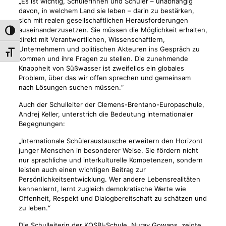
„Es ist wichtig, Schülerinnen und Schüler – unabhängig
davon, in welchem Land sie leben – darin zu bestärken,
sich mit realen gesellschaftlichen Herausforderungen
auseinanderzusetzen. Sie müssen die Möglichkeit erhalten,
Umschalten auf hohe Kontraste
direkt mit Verantwortlichen, Wissenschaftlern,
Unternehmern und politischen Akteuren ins Gespräch zu
Schrift vergrößern
kommen und ihre Fragen zu stellen. Die zunehmende
Knappheit von Süßwasser ist zweifellos ein globales
Problem, über das wir offen sprechen und gemeinsam
nach Lösungen suchen müssen.“
Auch der Schulleiter der Clemens-Brentano-Europaschule,
Andrej Keller, unterstrich die Bedeutung internationaler
Begegnungen:
„Internationale Schüleraustausche erweitern den Horizont
junger Menschen in besonderer Weise. Sie fördern nicht
nur sprachliche und interkulturelle Kompetenzen, sondern
leisten auch einen wichtigen Beitrag zur
Persönlichkeitsentwicklung. Wer andere Lebensrealitäten
kennenlernt, lernt zugleich demokratische Werte wie
Offenheit, Respekt und Dialogbereitschaft zu schätzen und
zu leben.“
Die Schulleiterin der KOSBI-Schule, Nuray Gowans, zeigte