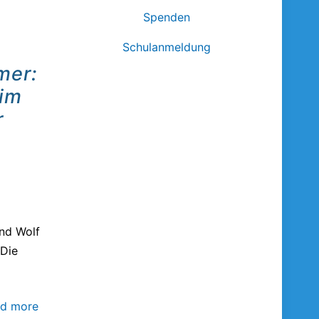
Spenden
Schulanmeldung
mer:
 im
r
nd Wolf
 Die
d more