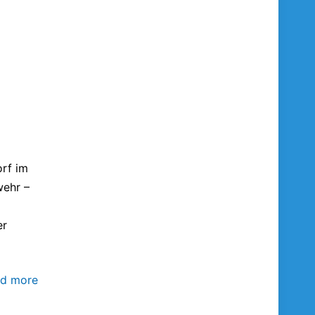
orf im
wehr –
er
d more