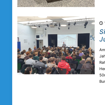
S
J
Am 
Jah
Ra
Her
50m
Bun