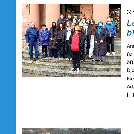
L
b
Am 
8c 
öff
Die
Exk
Arb
[…