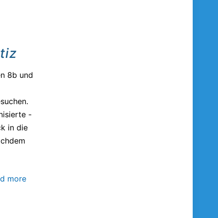
tiz
en 8b und
esuchen.
isierte -
k in die
Nachdem
d more