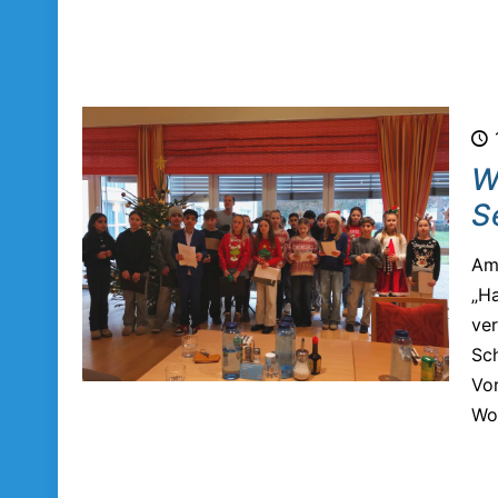
W
S
Am
„Ha
ver
Sch
Vo
Wo