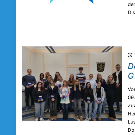
dem
Dis
D
G
Vo
09.
Zuv
Hei
Lus
Dor