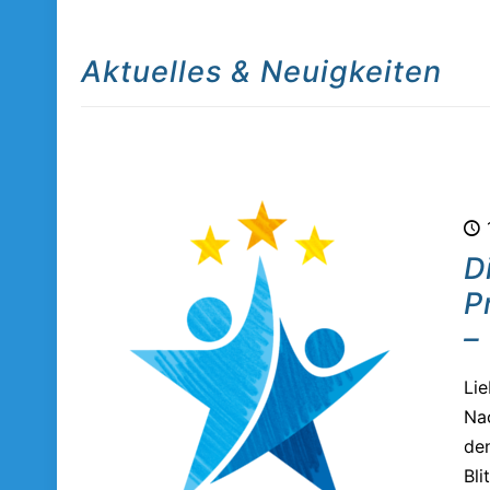
Aktuelles & Neuigkeiten
D
P
–
Lie
Na
den
Bli