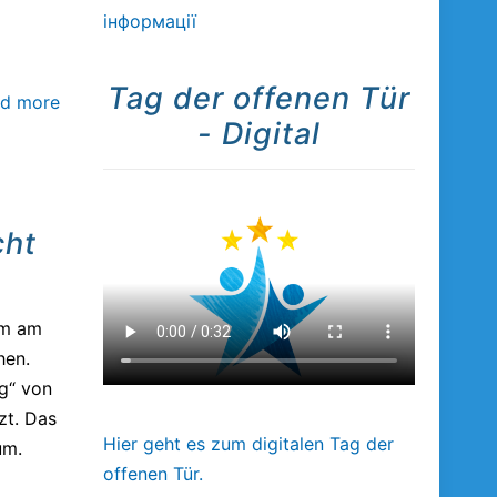
інформації
Tag der offenen Tür
d more
- Digital
cht
am am
hen.
ug“ von
zt. Das
Hier geht es zum digitalen Tag der
um.
offenen Tür.