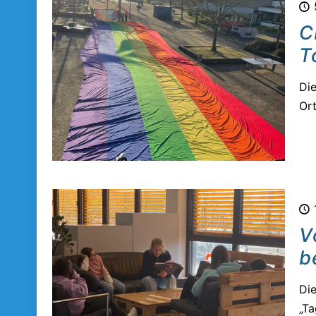
C
T
Die
Ort
V
b
Die
„Ta